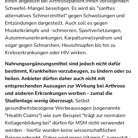
einen angeblich bei Arthrosepatient:innen vorliegenden
Schwefel-Mangel beseitigen. Es wird als "sanftes
alternatives Schmerzmittel" gegen Schwellungen und
Entzündungen dargestellt. Auch soll es gegen
Muskelkrämpfe und -schmerzen, Sportverletzungen,
Autoimmunerkrankungen, Karpaltunnelsyndrom und
sogar gegen Schnarchen, Heuschnupfen bis hin zu
Krebserkrankungen oder HIV wirken.
Nahrungsergänzungsmittel sind jedoch nicht dafür
bestimmt, Krankheiten vorzubeugen, zu lindern oder zu
heilen. Anbieter dürfen daher auch nicht mit
entsprechenden Aussagen zur Wirkung bei Arthrose
und anderen Erkrankungen werben - zumal die
Studienlage wenig überzeugt.
Selbst
gesundheitsbezogene Werbeaussagen (sogenannte
"Health Claims") wie zum Beispiel "trägt zur normalen
Kollagenbildung bei" dürfen für MSM nicht verwendet
werden - hierfür wurden keine wissenschaftlichen
Belege erbracht. Daher wird gerne Vitamin C zugesetzt -