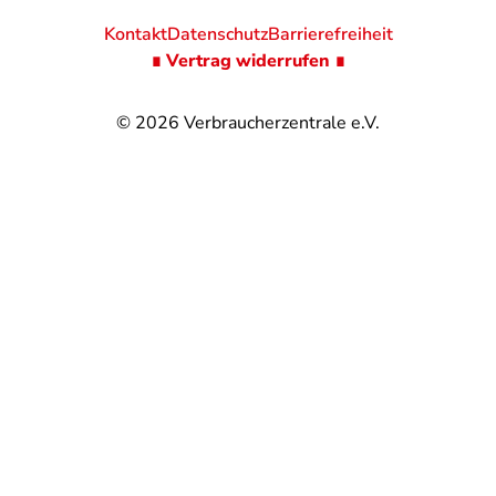
Kontakt
Datenschutz
Barrierefreiheit
∎ Vertrag widerrufen ∎
© 2026
Verbraucherzentrale e.V.
@
@