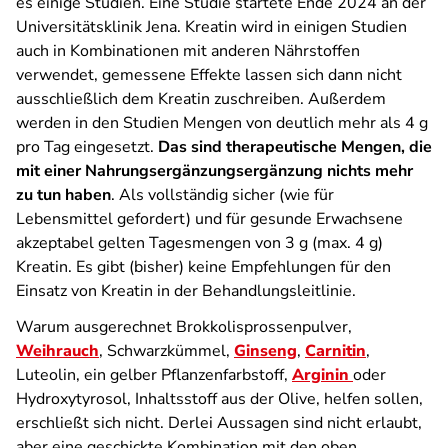
es einige Studien. Eine Studie startete Ende 2024 an der
Universitätsklinik Jena. Kreatin wird in einigen Studien
auch in Kombinationen mit anderen Nährstoffen
verwendet, gemessene Effekte lassen sich dann nicht
ausschließlich dem Kreatin zuschreiben. Außerdem
werden in den Studien Mengen von deutlich mehr als 4 g
pro Tag eingesetzt.
Das sind therapeutische Mengen, die
mit einer Nahrungsergänzungsergänzung nichts mehr
zu tun haben
. Als vollständig sicher (wie für
Lebensmittel gefordert) und für gesunde Erwachsene
akzeptabel gelten Tagesmengen von 3 g (max. 4 g)
Kreatin. Es gibt (bisher) keine Empfehlungen für den
Einsatz von Kreatin in der Behandlungsleitlinie.
Warum ausgerechnet Brokkolisprossenpulver,
Weihrauch
, Schwarzkümmel,
Ginseng
,
Carnitin
,
Luteolin, ein gelber Pflanzenfarbstoff,
Arginin
oder
Hydroxytyrosol, Inhaltsstoff aus der Olive, helfen sollen,
erschließt sich nicht. Derlei Aussagen sind nicht erlaubt,
aber eine geschickte Kombination mit den oben