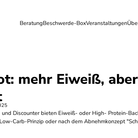
Beratung
Beschwerde-Box
Veranstaltungen
Übe
Umwelt
Gesundheit
Energie
Reis
ot: mehr Eiweiß, abe
t
025
 und Discounter bieten Eiweiß- oder High- Protein-Bac
ow-Carb-Prinzip oder nach dem Abnehmkonzept "Schla