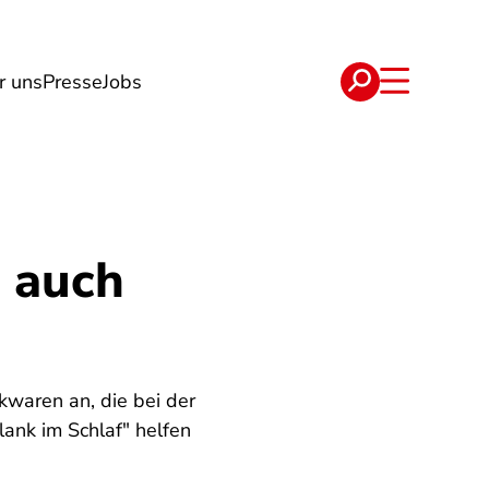
r uns
Presse
Jobs
e
Verträge
r auch
kwaren an, die bei der
nk im Schlaf" helfen