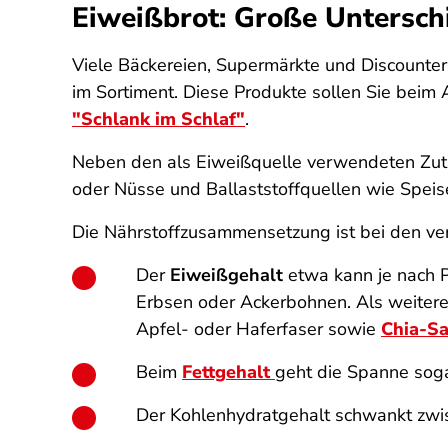
Eiweißbrot: Große Untersch
Viele Bäckereien, Supermärkte und Discounte
im Sortiment. Diese Produkte sollen Sie be
"Schlank im Schlaf"
.
Neben den als Eiweißquelle verwendeten Zuta
oder Nüsse und Ballaststoffquellen wie Speise
Die Nährstoffzusammensetzung ist bei den ve
Der
Eiweißgehalt
etwa kann je nach P
Erbsen oder Ackerbohnen. Als weitere
Apfel- oder Haferfaser sowie
Chia-S
Beim
Fettgehalt
geht die Spanne sogar
Der Kohlenhydratgehalt schwankt zwis