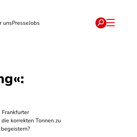
r uns
Presse
Jobs
e
Verträge
ng«:
 Frankfurter
 die korrekten Tonnen zu
g begeistern?