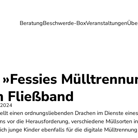
Beratung
Beschwerde-Box
Veranstaltungen
Übe
Umwelt
Gesundheit
Energie
Reis
 »Fessies Mülltrennu
m Fließband
 2024
tellt einen ordnungsliebenden Drachen im Dienste eines
 vor die Herausforderung, verschiedene Müllsorten in
ich junge Kinder ebenfalls für die digitale Mülltrennun