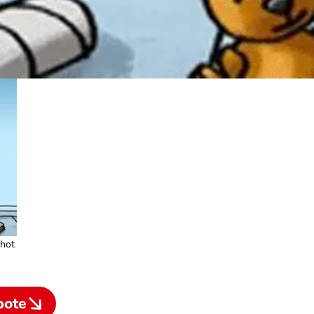
shot
bote