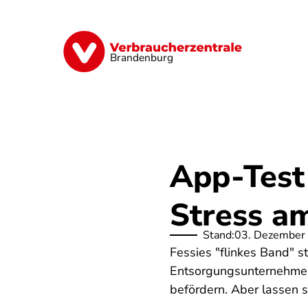
Direkt
zum
Inhalt
Finanzen
Digitales
Lebensmittel
Brandenburg
App-Test
Stress a
Stand:
03. Dezember
Fessies "flinkes Band" s
Entsorgungsunternehmens
befördern. Aber lassen s