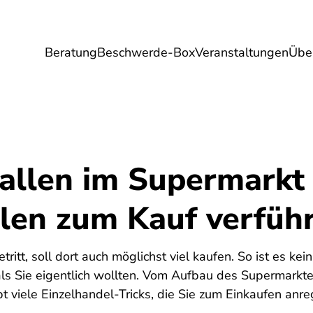
Beratung
Beschwerde-Box
Veranstaltungen
Übe
Umwelt
Gesundheit
Energie
Reis
allen im Supermarkt 
llen zum Kauf verfüh
itt, soll dort auch möglichst viel kaufen. So ist es kein
ls Sie eigentlich wollten. Vom Aufbau des Supermarktes
t viele Einzelhandel-Tricks, die Sie zum Einkaufen anre