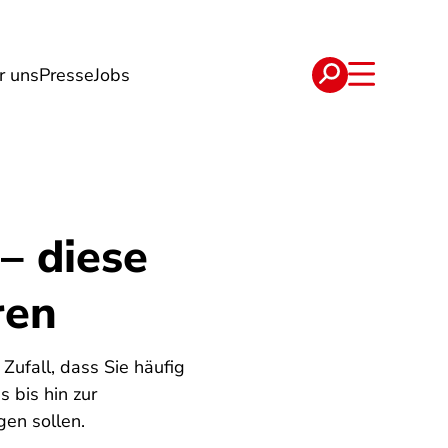
r uns
Presse
Jobs
e
Verträge
– diese
ren
 Zufall, dass Sie häufig
 bis hin zur
gen sollen.