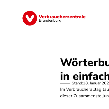
Direkt
zum
Inhalt
Finanzen
Digitales
Lebensmittel
Brandenburg
Wörterbu
in einfac
Stand:
18. Januar 20
Im Verbraucheralltag tau
dieser Zusammenstellung