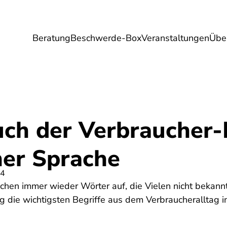
Beratung
Beschwerde-Box
Veranstaltungen
Übe
Umwelt
Gesundheit
Energie
Reis
ch der Verbraucher-
her Sprache
24
chen immer wieder Wörter auf, die Vielen nicht bekannt 
 die wichtigsten Begriffe aus dem Verbraucheralltag in