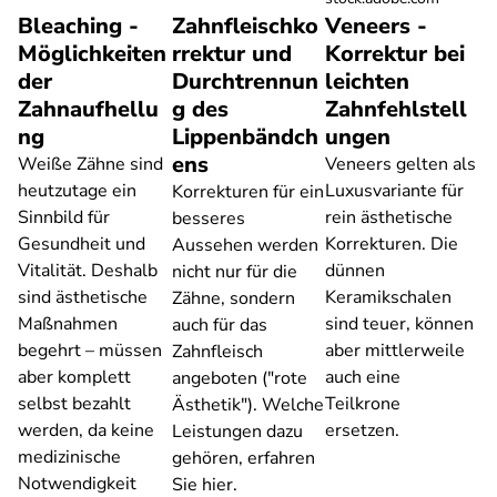
Bleaching -
Zahnfleischko
Veneers -
Möglichkeiten
rrektur und
Korrektur bei
der
Durchtrennun
leichten
Zahnaufhellu
g des
Zahnfehlstell
ng
Lippenbändch
ungen
ens
Weiße Zähne sind
Veneers gelten als
heutzutage ein
Luxusvariante für
Korrekturen für ein
Sinnbild für
rein ästhetische
besseres
Gesundheit und
Korrekturen. Die
Aussehen werden
Vitalität. Deshalb
dünnen
nicht nur für die
sind ästhetische
Keramikschalen
Zähne, sondern
Maßnahmen
sind teuer, können
auch für das
begehrt – müssen
aber mittlerweile
Zahnfleisch
aber komplett
auch eine
angeboten ("rote
selbst bezahlt
Teilkrone
Ästhetik"). Welche
werden, da keine
ersetzen.
Leistungen dazu
medizinische
gehören, erfahren
Notwendigkeit
Sie hier.