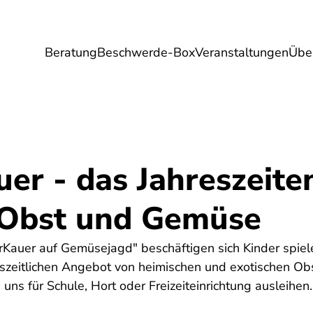
Beratung
Beschwerde-Box
Veranstaltungen
Übe
Umwelt
Gesundheit
Energie
Reis
er - das Jahreszeite
Obst und Gemüse
Kauer auf Gemüsejagd" beschäftigen sich Kinder spiele
szeitlichen Angebot von heimischen und exotischen O
uns für Schule, Hort oder Freizeiteinrichtung ausleihen.