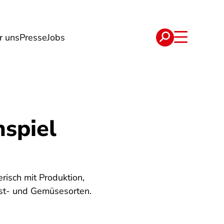
r uns
Presse
Jobs
e
Verträge
nspiel
risch mit Produktion,
bst- und Gemüsesorten.