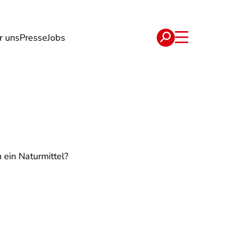
r uns
Presse
Jobs
e
Verträge
 ein Naturmittel?