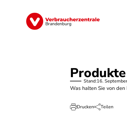
Direkt
zum
Inhalt
Finanzen
Digitales
Lebensmittel
Brandenburg
Produkte 
Stand:
16. Septembe
Was halten Sie von den P
Drucken
Teilen