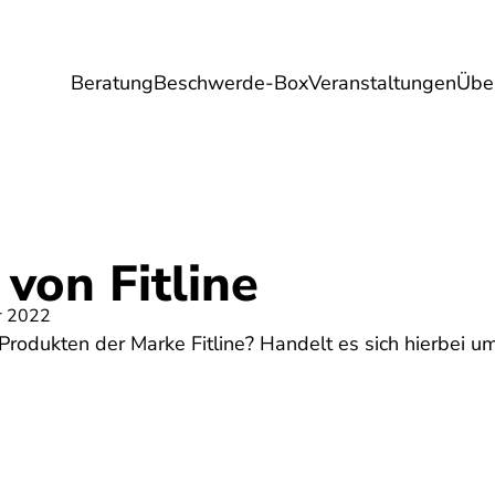
Beratung
Beschwerde-Box
Veranstaltungen
Übe
Umwelt
Gesundheit
Energie
Reis
von Fitline
r 2022
rodukten der Marke Fitline? Handelt es sich hierbei um