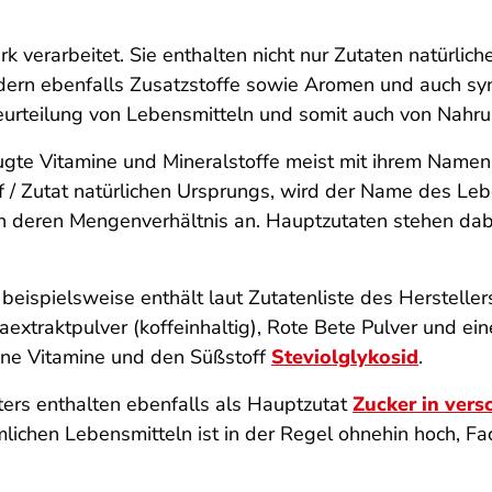
k verarbeitet. Sie enthalten nicht nur Zutaten natürli
ern ebenfalls Zusatzstoffe sowie Aromen und auch synt
Beurteilung von Lebensmitteln und somit auch von Nahr
gte Vitamine und Mineralstoffe meist mit ihrem Namen, 
f / Zutat natürlichen Ursprungs, wird der Name des Le
en deren Mengenverhältnis an. Hauptzutaten stehen da
 beispielsweise enthält laut Zutatenliste des Herstelle
extraktpulver (koffeinhaltig), Rote Bete Pulver und ei
ene Vitamine und den Süßstoff
Steviolglykosid
.
rs enthalten ebenfalls als Hauptzutat
Zucker in ver
lichen Lebensmitteln ist in der Regel ohnehin hoch, F