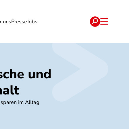
r uns
Presse
Jobs
e
Verträge
sche und
halt
esparen im Alltag