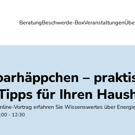
Beratung
Beschwerde-Box
Veranstaltungen
Übe
Umwelt
Gesundheit
Energie
Reis
parhäppchen – prakti
Tipps für Ihren Haus
nline-Vortrag erfahren Sie Wissenswertes über Energi
:00 - 12:30