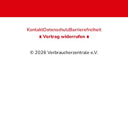
Kontakt
Datenschutz
Barrierefreiheit
∎ Vertrag widerrufen ∎
© 2026
Verbraucherzentrale e.V.
@
@