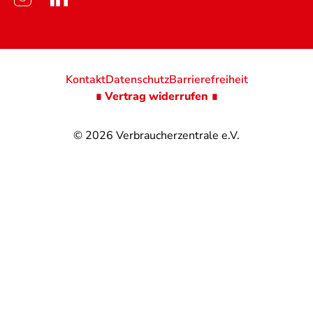
Kontakt
Datenschutz
Barrierefreiheit
∎ Vertrag widerrufen ∎
© 2026
Verbraucherzentrale e.V.
@
@