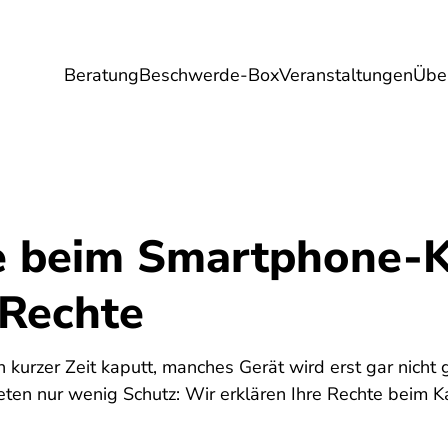
Beratung
Beschwerde-Box
Veranstaltungen
Übe
Umwelt
Gesundheit
Energie
Reis
 beim Smartphone-K
 Rechte
urzer Zeit kaputt, manches Gerät wird erst gar nicht g
ten nur wenig Schutz: Wir erklären Ihre Rechte beim K