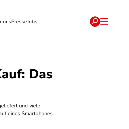
r uns
Presse
Jobs
e
Verträge
auf: Das
eliefert und viele
auf eines Smartphones.