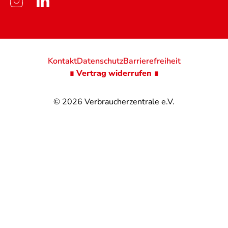
Kontakt
Datenschutz
Barrierefreiheit
∎ Vertrag widerrufen ∎
© 2026
Verbraucherzentrale e.V.
@
@