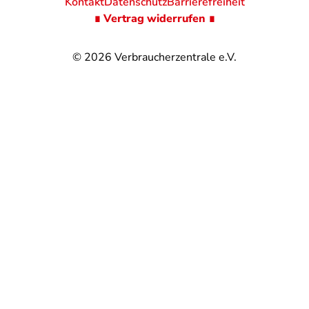
Kontakt
Datenschutz
Barrierefreiheit
∎ Vertrag widerrufen ∎
© 2026
Verbraucherzentrale e.V.
@
@