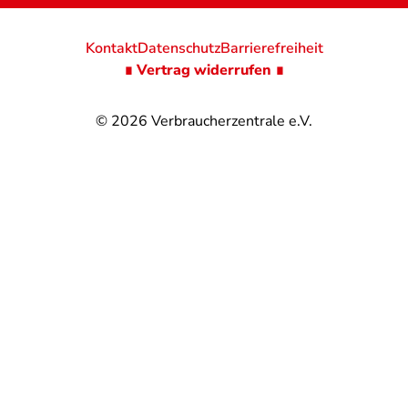
Kontakt
Datenschutz
Barrierefreiheit
∎ Vertrag widerrufen ∎
© 2026
Verbraucherzentrale e.V.
@
@