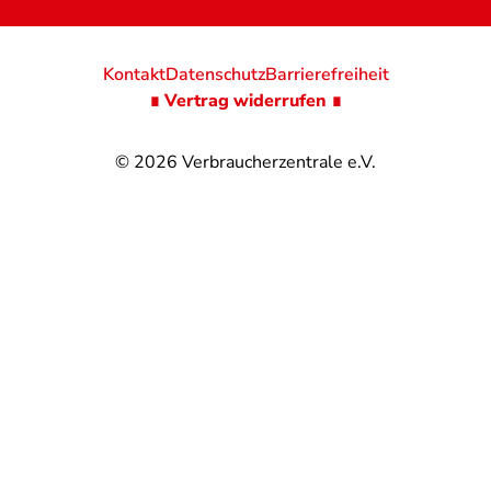
Kontakt
Datenschutz
Barrierefreiheit
∎ Vertrag widerrufen ∎
© 2026
Verbraucherzentrale e.V.
@
@