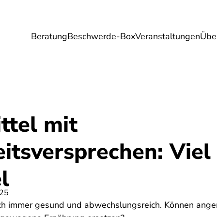
Beratung
Beschwerde-Box
Veranstaltungen
Übe
Umwelt
Gesundheit
Energie
Reis
ttel mit
tsversprechen: Viel 
l
025
ch immer gesund und abwechslungsreich. Können anger