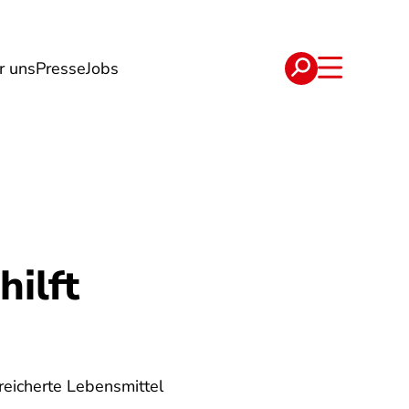
r uns
Presse
Jobs
e
Verträge
hilft
eicherte Lebensmittel