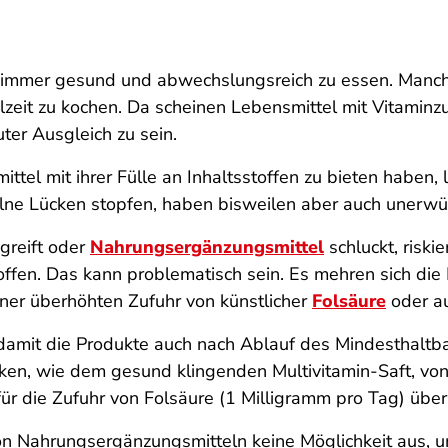
immer gesund und abwechslungsreich zu essen. Manchma
hlzeit zu kochen. Da scheinen Lebensmittel mit Vitaminz
ter Ausgleich zu sein.
ittel mit ihrer Fülle an Inhaltsstoffen zu bieten haben, 
elne Lücken stopfen, haben bisweilen aber auch unerw
greift oder
Nahrungsergänzungsmittel
schluckt, riski
ffen. Das kann problematisch sein. Es mehren sich die
iner überhöhten Zufuhr von künstlicher
Folsäure
oder a
u, damit die Produkte auch nach Ablauf des Mindesthal
ken, wie dem gesund klingenden Multivitamin-Saft, vo
ür die Zufuhr von Folsäure (1 Milligramm pro Tag) übers
n Nahrungsergänzungsmitteln keine Möglichkeit aus, um