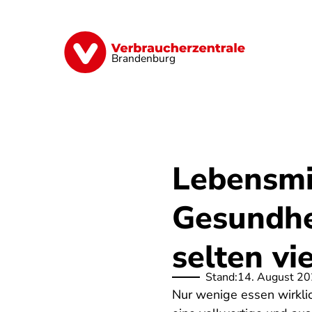
Direkt
zum
Inhalt
Finanzen
Digitales
Lebensmittel
Brandenburg
Lebensmi
Gesundhei
selten vie
Stand:
14. August 2
Nur wenige essen wirkli