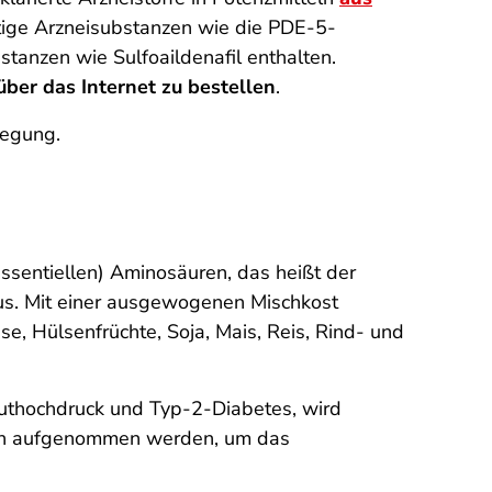
htige Arznei­substanzen wie die PDE-5-
anzen wie Sulfoail­denafil enthalten.
ber das Internet zu bestellen
.
wegung.
-essentiellen) Aminosäuren, das heißt der
aus. Mit einer ausgewogenen Mischkost
, Hülsenfrüchte, Soja, Mais, Reis, Rind- und
luthochdruck und Typ-2-Diabetes, wird
nin aufgenommen werden, um das