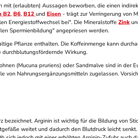
n mit (erlaubten) Aussagen beworben, die einen indire
n B2
,
B6
,
B12
und
Eisen
- trägt zur Verringerung von 
en Energiestoff­wechsel bei". Die Mineralstoffe
Zink
u
alen Spermien­bildung" angepriesen werden.
altige Pflanze enthalten. Die Koffeinmenge kann durcha
e durchblutungs­fördernde Wirkung.
ohnen (Mucuna pruriens) oder Sandmalve sind in der Eu
eile von Nahrungs­ergänzungs­mitteln zugelassen. Vorsi
z bezeichnet. Arginin ist wichtig für die Bildung von St
utgefäße weitet und dadurch den Blutdruck leicht sen
 sich jedoch mit einer erhöhten Arginin-Zufuhr auch d