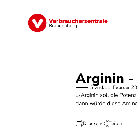
Direkt
zum
Inhalt
Finanzen
Digitales
Lebensmittel
Brandenburg
Arginin 
Stand:
11. Februar 2
L-Arginin soll die Poten
dann würde diese Aminos
Drucken
Teilen