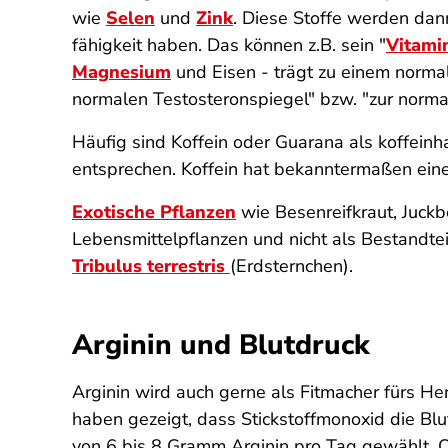
wie
Selen
und
Zink
. Diese Stoffe werden dan
fähigkeit haben. Das können z.B. sein "
Vitami
Magnesium
und Eisen - trägt zu einem normal
normalen Testosteron­spiegel" bzw. "zur norm
Häufig sind Koffein oder Guarana als koffeinh
entsprechen. Koffein hat bekanntermaßen ein
Exotische Pflanzen
wie Besenreifkraut, Juckb
Lebensmittel­pflanzen und nicht als Bestandt
Tribulus terrestris
(Erdsternchen).
Arginin und Blutdruck
Arginin wird auch gerne als Fitmacher fürs Her
haben gezeigt, dass Stickstoffmonoxid die Bl
von 6 bis 8 Gramm Arginin pro Tag gewählt. Ob