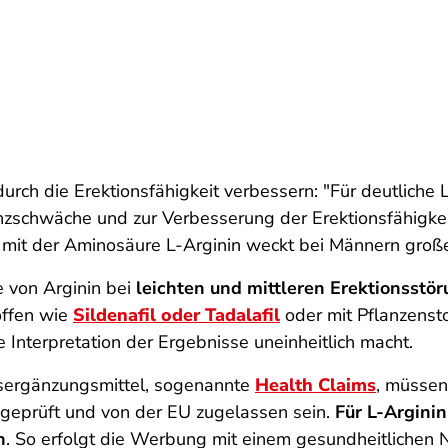
urch die Erektions­fähigkeit verbessern: "Für deutliche
­schwäche und zur Verbesserung der Erektions­fähigkeit",
mit der Aminosäure L-Arginin weckt bei Männern gro
e von Arginin bei
leichten und mittleren Erektionsstö
offen wie
Sildenafil oder Tadalafil
oder mit Pflanzensto
e Interpretation der Ergebnisse uneinheitlich macht.
ergänzungsmittel, sogenannte
Health Claims
, müssen
 geprüft und von der EU zugelassen sein.
Für L-Arginin
n
. So erfolgt die Werbung mit einem gesundheitlichen N