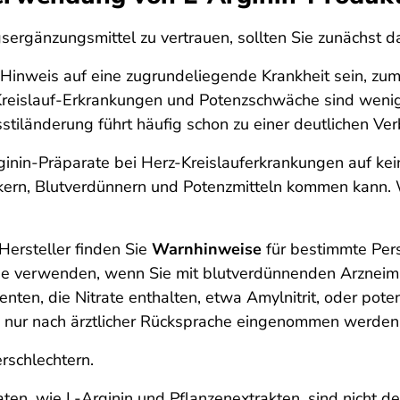
­ergänzungs­mittel zu vertrauen, sollten Sie zunächst d
 Hinweis auf eine zugrundeliegende Krankheit sein, zu
z-Kreislauf-Erkrankungen und Potenzschwäche sind we
stiländerung führt häufig schon zu einer deutlichen Ve
rginin-Präparate bei Herz-Kreislauferkrankungen auf ke
ern, Blutverdünnern und Potenzmitteln kommen kann. We
Hersteller finden Sie
Warnhinweise
für bestimmte Per
che verwenden, wenn Sie mit blutverdünnenden Arzneimi
nten, die Nitrate enthalten, etwa Amylnitrit, oder pote
, nur nach ärztlicher Rücksprache eingenommen werden
rschlechtern.
en, wie L-Arginin und Pflanzenextrakten, sind nicht dek