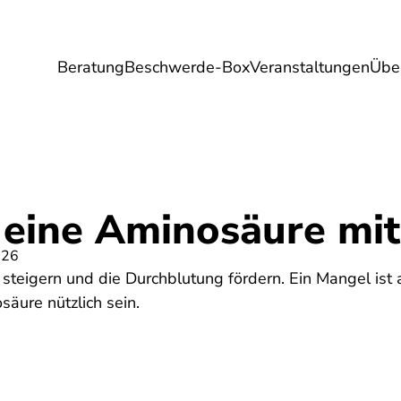
Beratung
Beschwerde-Box
Veranstaltungen
Übe
Umwelt
Gesundheit
Energie
Reis
- eine Aminosäure mi
026
z steigern und die Durchblutung fördern. Ein Mangel ist 
äure nützlich sein.