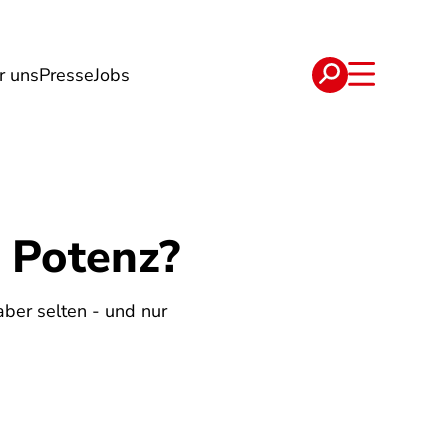
r uns
Presse
Jobs
e
Verträge
t Potenz?
aber selten - und nur