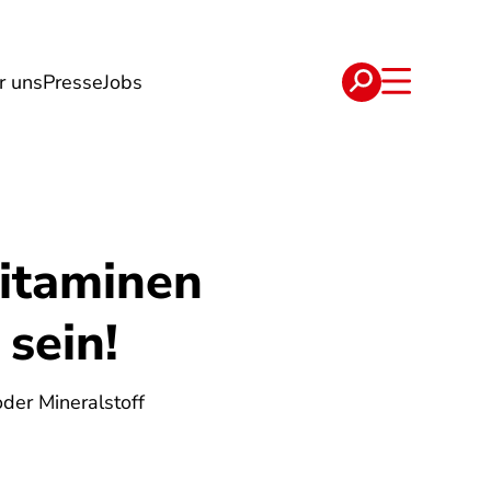
r uns
Presse
Jobs
e
Verträge
itaminen
sein!
der Mineralstoff