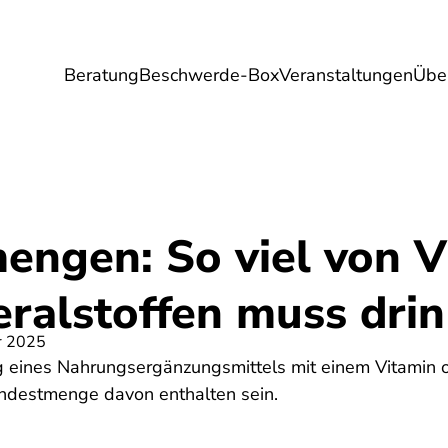
Beratung
Beschwerde-Box
Veranstaltungen
Übe
Umwelt
Gesundheit
Energie
Reis
engen: So viel von V
ralstoffen muss drin 
r 2025
 eines Nahrungsergänzungsmittels mit einem Vitamin o
ndestmenge davon enthalten sein.