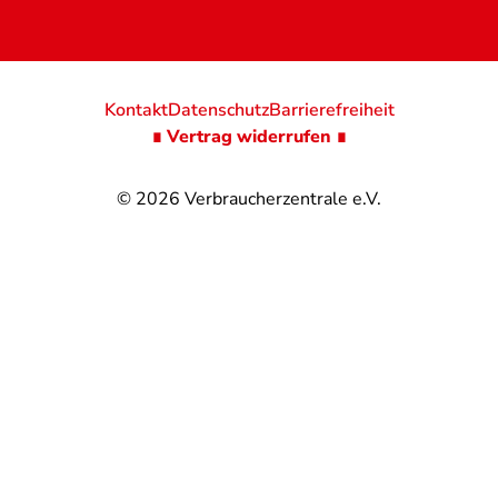
Kontakt
Datenschutz
Barrierefreiheit
∎ Vertrag widerrufen ∎
© 2026
Verbraucherzentrale e.V.
@
@