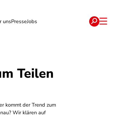
r uns
Presse
Jobs
e
Verträge
um Teilen
oher kommt der Trend zum
enau? Wir klären auf