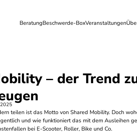
Beratung
Beschwerde-Box
Veranstaltungen
Übe
Umwelt
Gesundheit
Energie
Reis
bility – der Trend z
zeugen
 2025
dern teilen ist das Motto von Shared Mobility. Doch w
gentlich und wie funktioniert das mit dem Ausleihen g
tenfallen bei E-Scooter, Roller, Bike und Co.