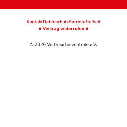
Kontakt
Datenschutz
Barrierefreiheit
∎ Vertrag widerrufen ∎
© 2026
Verbraucherzentrale e.V.
@
@