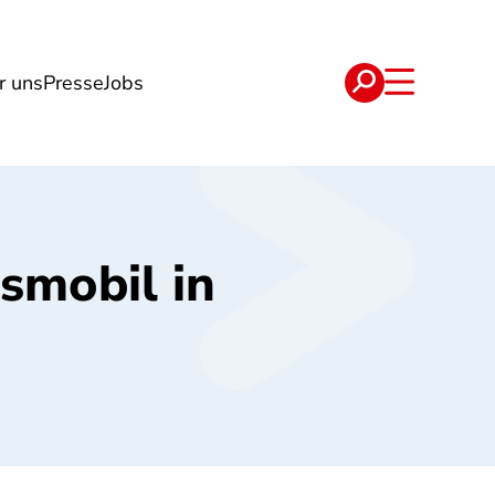
r uns
Presse
Jobs
e
Verträge
smobil in