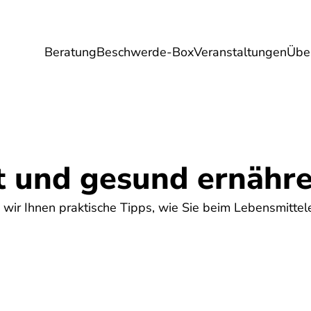
Beratung
Beschwerde-Box
Veranstaltungen
Übe
Umwelt
Gesundheit
Energie
Reis
t und gesund ernähr
 wir Ihnen praktische Tipps, wie Sie beim Lebensmittel