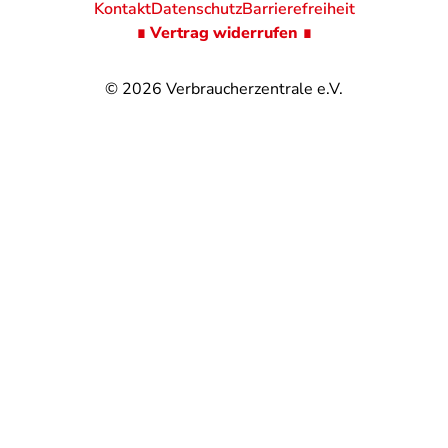
Kontakt
Datenschutz
Barrierefreiheit
∎ Vertrag widerrufen ∎
© 2026
Verbraucherzentrale e.V.
@
@