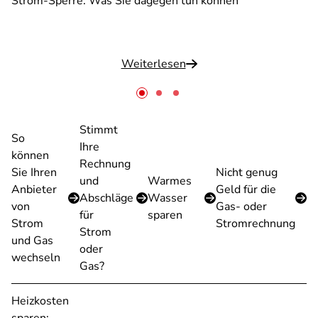
Strom-Sperre: Was Sie dagegen tun können
Weiterlesen
Stimmt
So
Ihre
können
Rechnung
Sie Ihren
Nicht genug
und
Warmes
Anbieter
Geld für die
Abschläge
Wasser
von
Gas- oder
für
sparen
Strom
Stromrechnung
Strom
und Gas
oder
wechseln
Gas?
Heizkosten