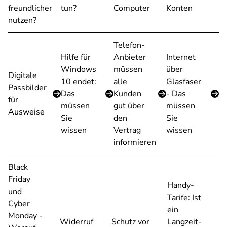
freundlicher
tun?
Computer
Konten
nutzen?
Telefon-
Hilfe für
Anbieter
Internet
Windows
müssen
über
Digitale
10 endet:
alle
Glasfaser
Passbilder
Das
Kunden
- Das
für
müssen
gut über
müssen
Ausweise
Sie
den
Sie
wissen
Vertrag
wissen
informieren
Black
Friday
Handy-
und
Tarife: Ist
Cyber
ein
Monday -
Widerruf
Schutz vor
Langzeit-