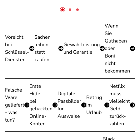
Wenn
Sie
Vorsicht
Sachen
Guthaben
bei
leihen
Gewährleistung
oder
Schlüssel-
statt
und Garantie
Boni
Diensten
kaufen
nicht
bekommen
Erste
Netflix
Falsche
Hilfe
Digitale
muss
Ware
Betrug
bei
Passbilder
vielleicht
geliefert
im
gehackten
für
Geld
- was
Urlaub
Online-
Ausweise
zurück-
tun?
Konten
zahlen
Black