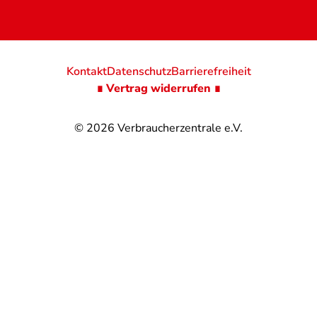
Kontakt
Datenschutz
Barrierefreiheit
∎ Vertrag widerrufen ∎
© 2026
Verbraucherzentrale e.V.
@
@