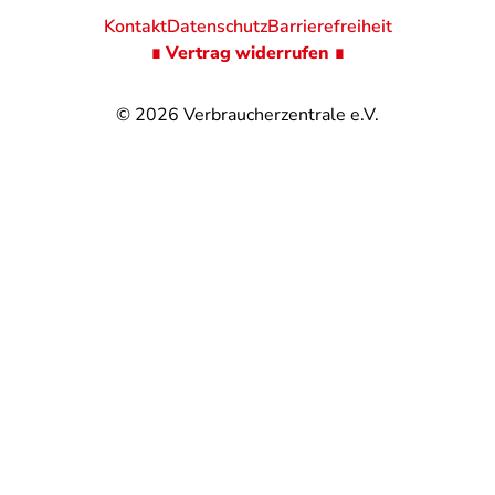
Kontakt
Datenschutz
Barrierefreiheit
∎ Vertrag widerrufen ∎
© 2026
Verbraucherzentrale e.V.
@
@