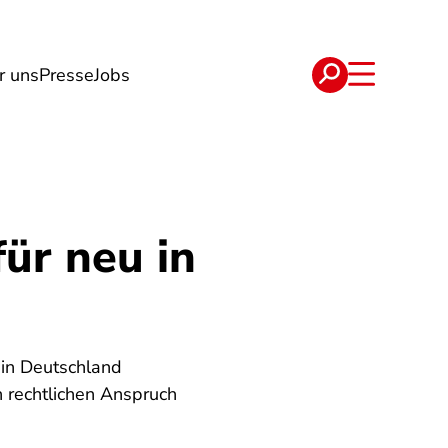
r uns
Presse
Jobs
e
Verträge
für neu in
 in Deutschland
n rechtlichen Anspruch