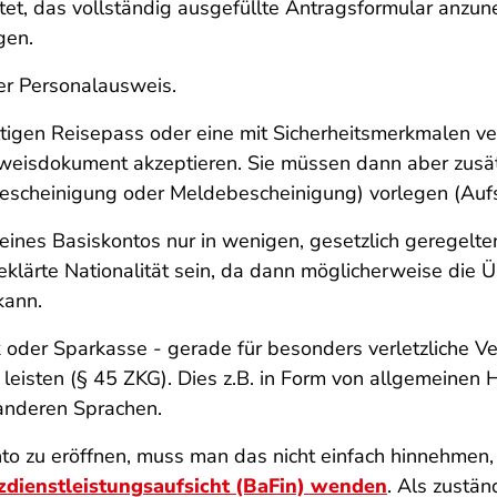
htet, das vollständig ausgefüllte Antragsformular anz
gen.
der Personalausweis.
ltigen Reisepass oder eine mit Sicherheitsmerkmalen ve
weisdokument akzeptieren. Sie müssen dann aber zusät
escheinigung oder Meldebescheinigung) vorlegen (Aufsi
ines Basiskontos nur in wenigen, gesetzlich geregelt
eklärte Nationalität sein, da dann möglicherweise die 
kann.
oder Sparkasse - gerade für besonders verletzliche Ve
 leisten (§ 45 ZKG). Dies z.B. in Form von allgemeinen
 anderen Sprachen.
konto zu eröffnen, muss man das nicht einfach hinnehmen
nzdienstleistungsaufsicht (BaFin) wenden
. Als zustän