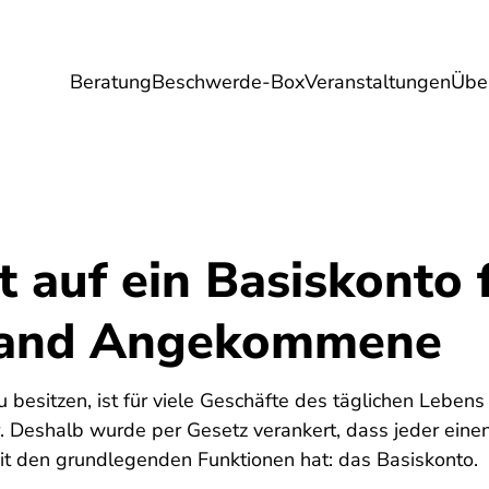
Beratung
Beschwerde-Box
Veranstaltungen
Übe
Umwelt
Gesundheit
Energie
Reis
 auf ein Basiskonto 
land Angekommene
 besitzen, ist für viele Geschäfte des täglichen Lebens
. Deshalb wurde per Gesetz verankert, dass jeder eine
it den grundlegenden Funktionen hat: das Basiskonto.