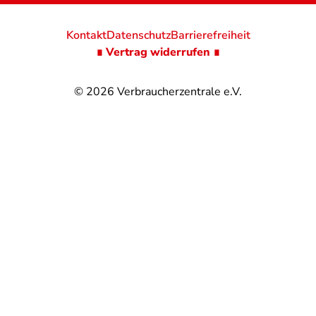
Kontakt
Datenschutz
Barrierefreiheit
∎ Vertrag widerrufen ∎
© 2026
Verbraucherzentrale e.V.
@
@